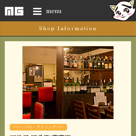
menu
Shop Information
Home
News
ShopList
Access
History
Gongen-san
Happy-8
バー・バル・ダイニングバー