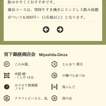
飲みやすくておすすめです。
宴会コースは、常陸牛すき焼きにエンドレス飲み放題
がついて4,000円～（5名様以上）となります。
宮下銀座商店会
Miyashita-Ginza
このみ屋。
とんかつ 楽天
串屋 晴′
中華バルあづみ
-くしや はる-
カラオケ居酒屋
鳥らんど
ノマド
クラフトビールと、私
夜の虫