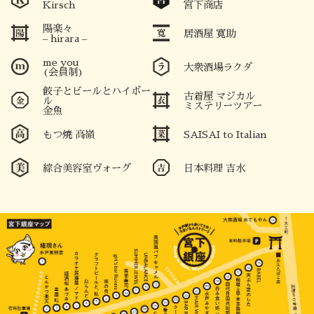
Kirsch
宮下商店
陽楽々
居酒屋 寛助
– hirara –
me you
大衆酒場ラクダ
(会員制)
餃子とビールとハイボー
古着屋 マジカル
ル
ミステリーツアー
金魚
もつ焼 高嶺
SAISAI to Italian
綜合美容室ヴォーグ
日本料理 吉水