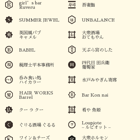
girl’s bar
吾妻鮨
Ruveru
SUMMER JEWEL
UNBALANCE
英国風パブ
大衆酒場
キャメル
おてもやん
BABEL
天ぷら宮のした
四代目 田兵衛
税理士平本事務所
葡萄家
呑み食い処
水戸みやぎん寄席
ハイカラー
HAIR WORKS
Bar Kon nai
Barrel
クー ラ クー
肴や 魚姫
Loupiote
ぐりる酒場 ぐるる
– ルピオット –
ワイン＆チーズ
大衆ホルモン