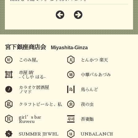
宮下銀座商店会
Miyashita-Ginza
このみ屋。
とんかつ 楽天
串屋 晴′
中華バルあづみ
-くしや はる-
カラオケ居酒屋
鳥らんど
ノマド
クラフトビールと、私
夜の虫
girl’s bar
吾妻鮨
Ruveru
SUMMER JEWEL
UNBALANCE