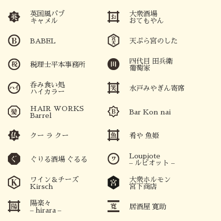
英国風パブ
大衆酒場
キャメル
おてもやん
BABEL
天ぷら宮のした
四代目 田兵衛
税理士平本事務所
葡萄家
呑み食い処
水戸みやぎん寄席
ハイカラー
HAIR WORKS
Bar Kon nai
Barrel
クー ラ クー
肴や 魚姫
Loupiote
ぐりる酒場 ぐるる
– ルピオット –
ワイン＆チーズ
大衆ホルモン
Kirsch
宮下商店
陽楽々
居酒屋 寛助
– hirara –