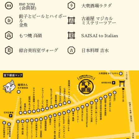
me you
大衆酒場ラクダ
(会員制)
餃子とビールとハイボー
古着屋 マジカル
ル
ミステリーツアー
金魚
もつ焼 高嶺
SAISAI to Italian
綜合美容室ヴォーグ
日本料理 吉水