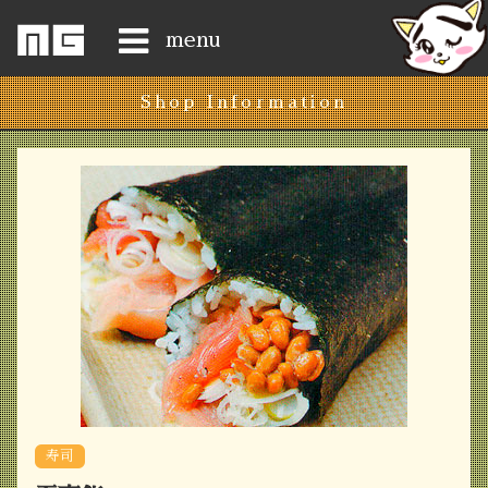
menu
Shop Information
Home
News
ShopList
Access
History
Gongen-san
Happy-8
寿司