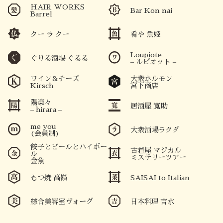
HAIR WORKS
Bar Kon nai
Barrel
クー ラ クー
肴や 魚姫
Loupiote
ぐりる酒場 ぐるる
– ルピオット –
ワイン＆チーズ
大衆ホルモン
Kirsch
宮下商店
陽楽々
居酒屋 寛助
– hirara –
me you
大衆酒場ラクダ
(会員制)
餃子とビールとハイボー
古着屋 マジカル
ル
ミステリーツアー
金魚
もつ焼 高嶺
SAISAI to Italian
綜合美容室ヴォーグ
日本料理 吉水