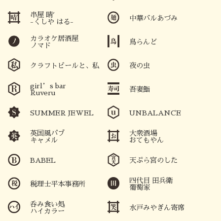
串屋 晴′
中華バルあづみ
-くしや はる-
カラオケ居酒屋
鳥らんど
ノマド
クラフトビールと、私
夜の虫
girl’s bar
吾妻鮨
Ruveru
SUMMER JEWEL
UNBALANCE
英国風パブ
大衆酒場
キャメル
おてもやん
BABEL
天ぷら宮のした
四代目 田兵衛
税理士平本事務所
葡萄家
呑み食い処
水戸みやぎん寄席
ハイカラー