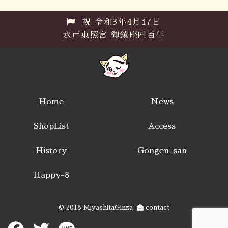
祝 令和3年4月17日
水戸東照宮 御鎮座四百年
Home
News
ShopList
Access
History
Gongen-san
Happy-8
© 2018 MiyashitaGinza
contact
Facebook
Twitter
Line