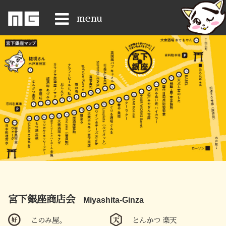
menu
Home
News
ShopList
Access
History
Gongen-san
宮下銀座商店会
Happy-8
Miyashita-Ginza
このみ屋。
とんかつ 楽天