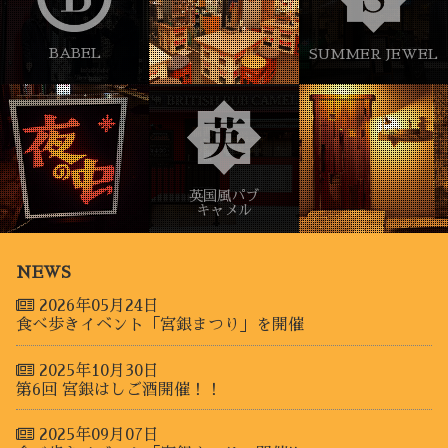
BABEL
SUMMER JEWEL
英国風パブ
キャメル
権現
NEWS
2026年05月24日
さん
食べ歩きイベント「宮銀まつり」を開催
HAIR WORKS
Barrel
2025年10月30日
第6回 宮銀はしご酒開催！！
2025年09月07日