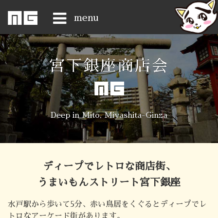
menu
Home
宮下銀座商店会
News
ShopList
Deep in Mito, Miyashita-Ginza
Access
History
ディープでレトロな商店街、
Gongen-san
うまいもんストリート宮下銀座
Happy-8
水戸駅から歩いて5分、赤い鳥居をくぐるとディープでレ
トロなアーケード街があります。