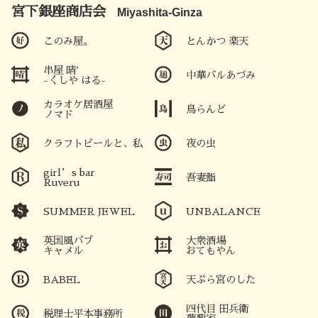
宮下銀座商店会
Miyashita-Ginza
水戸みやぎん寄席
このみ屋。
とんかつ 楽天
UNBALANCE
串屋 晴′
中華バルあづみ
-くしや はる-
カラオケ居酒屋
鳥らんど
ノマド
串屋 晴′
クラフトビールと、私
夜の虫
-くしや はる-
girl’s bar
吾妻鮨
Ruveru
SUMMER JEWEL
UNBALANCE
英国風パブ
大衆酒場
鳥らんど
キャメル
おてもやん
天ぷら宮のした
BABEL
天ぷら宮のした
四代目 田兵衛
税理士平本事務所