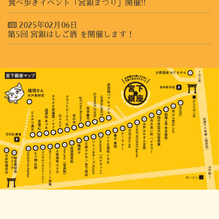
食べ歩きイベント「宮銀まつり」開催!!
2025年02月06日
税理士平本事務所
第5回 宮銀はしご酒 を開催します！
宮銀
物語
このみ屋。
とんかつ 楽天