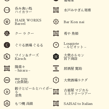
葡萄家
呑み食い処
水戸みやぎん寄席
カラオケ居酒屋
ハイカラー
ノマド
HAIR WORKS
Bar Kon nai
Barrel
クー ラ クー
肴や 魚姫
Loupiote
ぐりる酒場 ぐるる
– ルピオット –
ワイン＆チーズ
大衆ホルモン
Kirsch
宮下商店
陽楽々
居酒屋 寛助
– hirara –
me you
大衆酒場ラクダ
(会員制)
餃子とビールとハイボー
古着屋 マジカル
ル
ミステリーツアー
金魚
もつ焼 高嶺
SAISAI to Italian