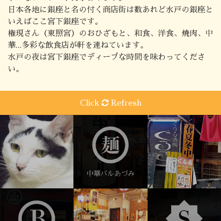
日本各地に銀座と名の付く商店街は数あれど水戸の銀座と
いえばここ宮下銀座です。
権現さん（東照宮）のおひざもと、和食、洋食、焼肉、中
華...多彩な飲食店が軒を連ねています。
水戸の夜は宮下銀座でディープな時間を味わってくださ
い。
Click
Refresh
中華バルあづみ